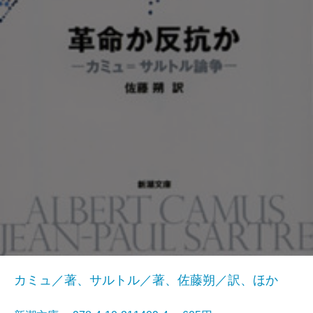
カミュ／著、サルトル／著、佐藤朔／訳、ほか