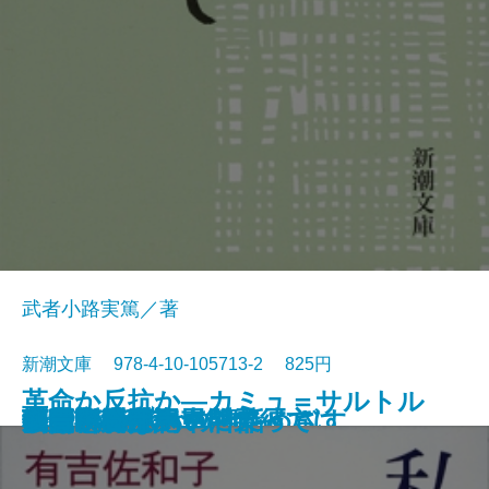
武者小路実篤／著
新潮文庫 978-4-10-105713-2 825円
革命か反抗か―カミュ＝サルトル
けものたちは故郷をめざす
エロ事師たち
恋愛論
藤十郎の恋・恩讐の彼方に
華岡青洲の妻
地下室の手記
一千一秒物語
人斬り以蔵
人生論・愛について
私は忘れない
夢判断〔上〕
夢判断〔下〕
金色夜叉
ペスト
李陵・山月記
マクベス
機械・春は馬車に乗って
刺青・秘密
シーシュポスの神話
論争―