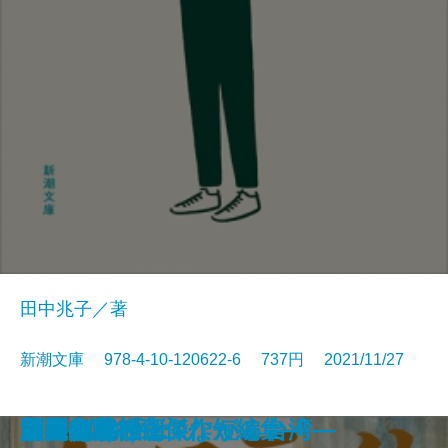
田中兆子／著
新潮文庫 978-4-10-120622-6 737円 2021/11/27
暇と退屈の倫理学
家康の女軍師
老いも病も受け入れよう
文豪ナビ 藤沢周平
管見妄語 失われた美風
龍ノ国幻想2 天翔る縁
黄色いマンション 黒い猫
1R1分34秒
鬼憑き十兵衛
徴産制
ノースライト
問答無用
辞表―高杉良傑作短編集―
またあおう
しゃばけごはん
トヨタ物語
人間の絆〔上〕
人間の絆〔下〕
美麗島紀行―つながる台湾―
限界病院