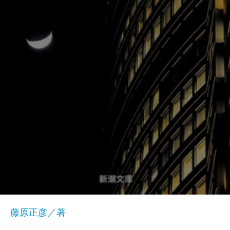
藤原正彦／著