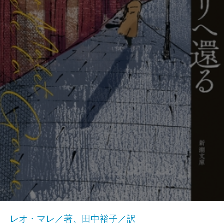
レオ・マレ／著、田中裕子／訳