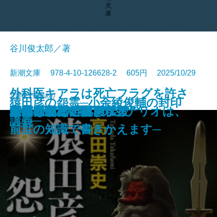
谷川俊太郎／著
新潮文庫 978-4-10-126628-2 605円 2025/10/29
外科医キアラは死亡フラグを許さ
文庫
電子書籍あり
猿田彦の怨霊─小余綾俊輔の封印
探偵はパリへ還る
恐るべきこどもたち
美しい探偵に必要な殺人
僕の青春をクイズに捧ぐ
殺意はないけど
銀将の奇跡─覇王の譜2─
雨上がりのビーフシチュー
あかあかや月─明恵上人伝─
ひむろ飛脚
虚空へ
やりなおし世界文学
母の味、だいたい伝授
巨匠とマルガリータ
秘儀〔上〕
秘儀〔下〕
巫女は月夜に殺される
ない─死人だらけのシナリオは、
木挽町のあだ討ち
野火の夜
講義─
前世の知識で書きかえます─