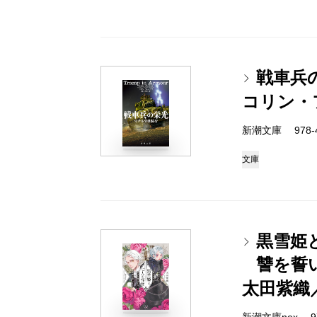
戦車兵
コリン・
新潮文庫 978-4-
文庫
黒雪姫
讐を誓
太田紫織