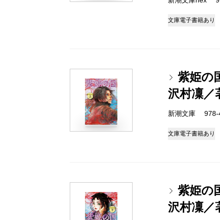
新潮文庫nex 978
文庫
電子書籍あり
紫姫の
沢村凜／
新潮文庫 978-4-
文庫
電子書籍あり
紫姫の
沢村凜／