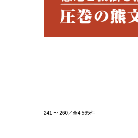
Pre
v
241 〜 260／全4,565件