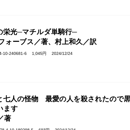
の栄光─マチルダ単騎行─
フォーブス／著、村上和久／訳
10-240681-6 1,045円 2024/12/24
と七人の怪物 最愛の人を殺されたので
います
／著