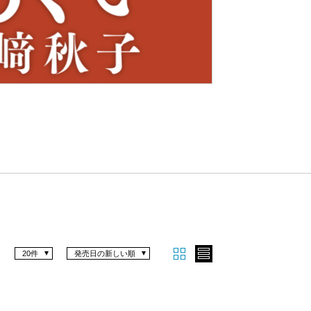
Nex
t
20件
発売日の新しい順