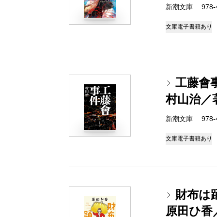
新潮文庫 978-4-
文庫
電子書籍あり
工藤會
村山治／
新潮文庫 978-4-
文庫
電子書籍あり
財布は
原田ひ香