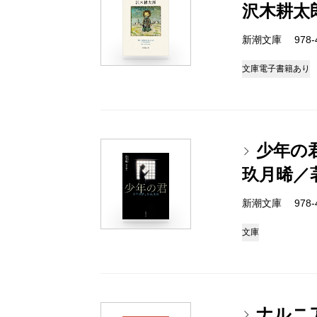
沢木耕太
新潮文庫 978-4-
文庫
電子書籍あり
少年の
玖月晞／
新潮文庫 978-4-
文庫
ナルニ