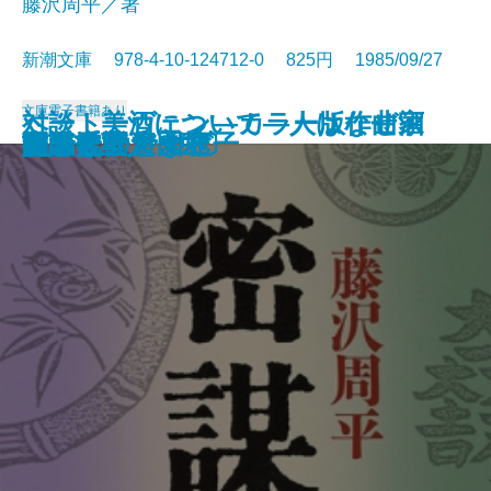
藤沢周平／著
新潮文庫 978-4-10-124712-0 825円 1985/09/27
文庫
電子書籍あり
ベートーヴェン―カラー版作曲家
対談 美酒について―人はなぜ酒
たくさんのタブー
なりそこない王子
おみそれ社会
冬の派閥
男の系譜
夜のかくれんぼ
ノックの音が
密謀〔上〕
密謀〔下〕
闇の穴
吉里吉里人〔上〕
吉里吉里人〔中〕
吉里吉里人〔下〕
おせん
盗賊会社
エヌ氏の遊園地
羆
男どき女どき
の生涯―
を語るか―