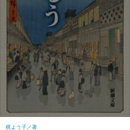
梶よう子／著