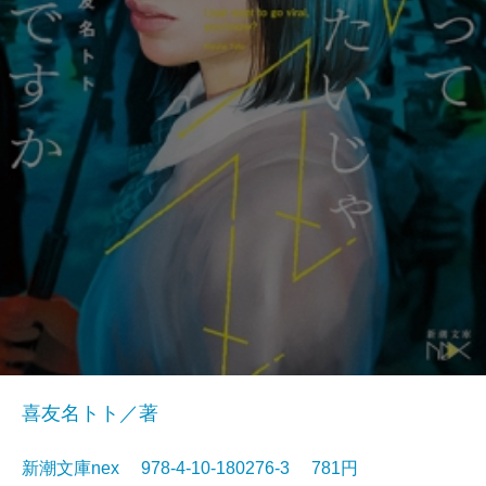
喜友名トト／著
新潮文庫nex 978-4-10-180276-3 781円