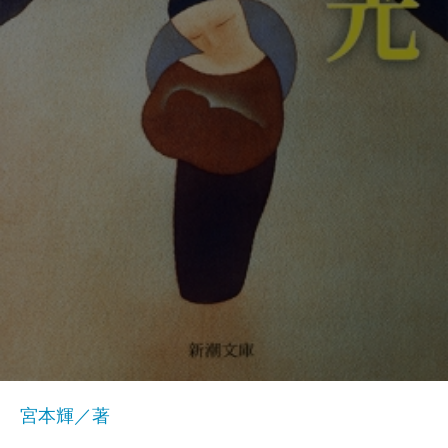
宮本輝／著