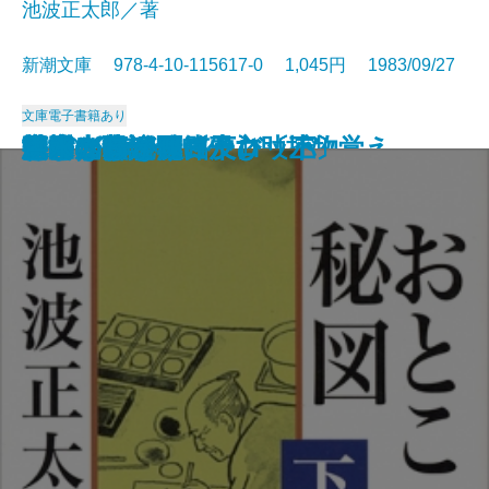
池波正太郎／著
新潮文庫 978-4-10-115617-0 1,045円 1983/09/27
文庫
電子書籍あり
艶書
胡蝶の夢 一
胡蝶の夢 二
男子の本懐
かぼちゃの馬車
神隠し
消えた女―彫師伊之助捕物覚え―
風流太平記
おとこの秘図〔上〕
おとこの秘図〔中〕
おとこの秘図〔下〕
忍びの旗
さまざまな迷路
河童が覗いたヨーロッパ
幻の光
日本の昔話
死海のほとり
密会
洪水はわが魂に及び〔上〕
洪水はわが魂に及び〔下〕