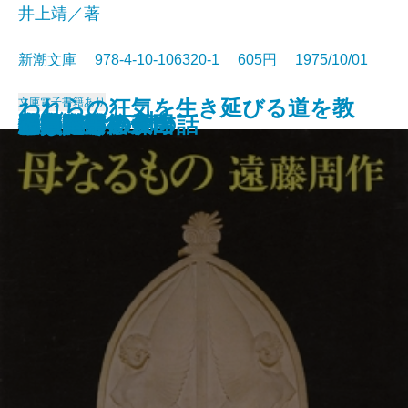
井上靖／著
新潮文庫 978-4-10-106320-1 605円 1975/10/01
われらの狂気を生き延びる道を教
文庫
電子書籍あり
人間そっくり
櫻守
おのぞみの結末
俗物図鑑
眼の気流
人生論
あとのない仮名
仮装集団
後白河院
母なるもの
悪魔のいる天国
高熱隧道
花埋み
愛の試み
恋人たちの森
ここだけの女の話
小泉八雲集
家族八景
役員室午後三時
えよ