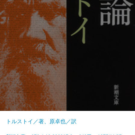
トルストイ／著、原卓也／訳