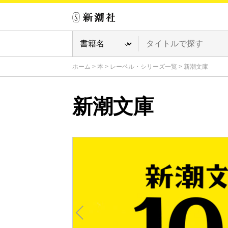
ホーム
>
本
>
レーベル・シリーズ一覧
>
新潮文庫
新潮文庫