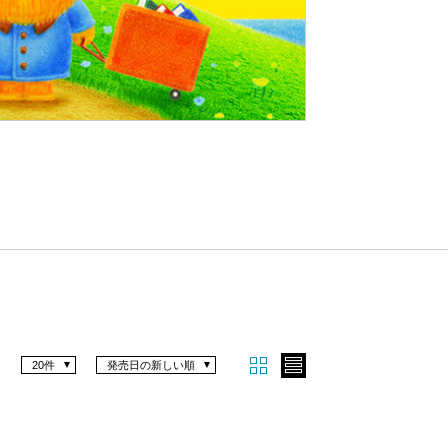
Nex
t
20件
発売日の新しい順