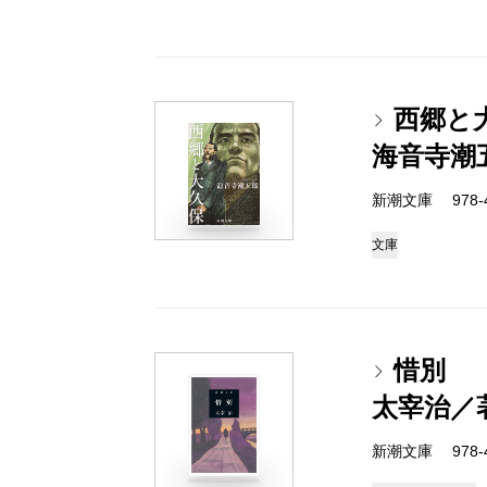
西郷と
海音寺潮
新潮文庫 978-4-
文庫
惜別
太宰治／
新潮文庫 978-4-