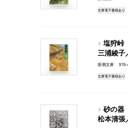
文庫
電子書籍あり
塩狩峠
三浦綾子
新潮文庫 978-4-
文庫
電子書籍あり
砂の器
松本清張