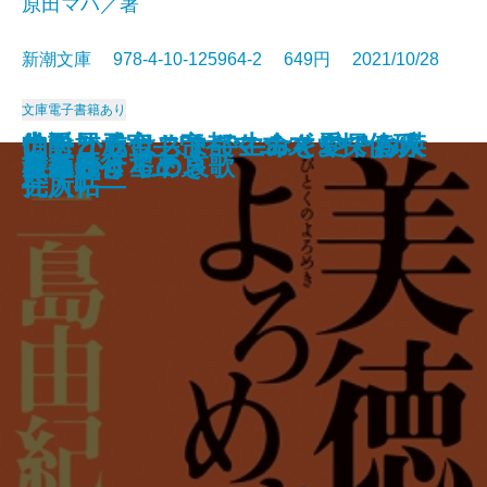
原田マハ／著
新潮文庫 978-4-10-125964-2 649円 2021/10/28
文庫
電子書籍あり
生き抜くためのドストエフスキー
常設展示室―Permanent Collectio
伯爵と成金―帝都マユズミ探偵研
はしからはしまで―みとや・お瑛
ナチュラリスト―生命を愛でる人
うちのレシピ
蟻の棲み家
臆病な詩人、街へ出る。
一汁一菜でよいという提案
日本の聖域 ザ・コロナ
方丈の孤月―鴨長明伝―
もうひとつの「流転の海」
ゴリラの森、言葉の海
美徳のよろめき
音楽
はるか
星夜航行〔上〕
星夜航行〔下〕
名もなき星の哀歌
玄鳥さりて
入門―「五大長編」集中講義―
n―
究所―
仕入帖―
―