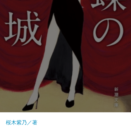
桜木紫乃／著