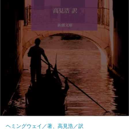
ヘミングウェイ／著、高見浩／訳