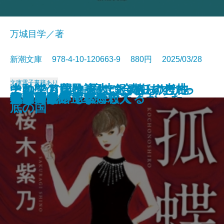
万城目学／著
新潮文庫 978-4-10-120663-9 880円 2025/03/28
文庫
電子書籍あり
このクリニックはつぶれます！─
中動態の世界─意志と責任の考古
それでも僕は東大に合格したかっ
ナルニア国物語4 銀のいすと地
河を渡って木立の中へ
逃げろ逃げろ逃げろ！
灼熱の魂
銃を持つ花嫁
光の犬
東大なんか入らなきゃよかった
あの子とQ
孤蝶の城
春のこわいもの
アマチュア
母親になって後悔してる
族長の秋
美澄真白の正なる殺人
小暮写眞館〔上〕
小暮写眞館〔下〕
沈むフランシス
医療コンサル高柴一香の診断─
学─
た─偏差値35からの大逆転─
底の国