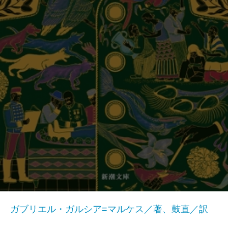
ガブリエル・ガルシア=マルケス／著、鼓直／訳