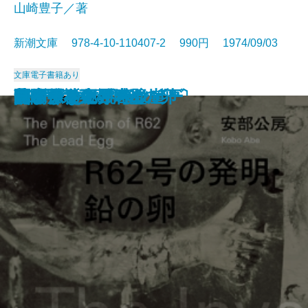
山崎豊子／著
新潮文庫 978-4-10-110407-2 990円 1974/09/03
文庫
電子書籍あり
幕末動乱の男たち〔上〕
幕末動乱の男たち〔下〕
ナイン・ストーリーズ
死の枝
一の糸
ボンボンと悪夢
山彦乙女
きりぎりす
いずこより
花紋
R62号の発明・鉛の卵
フィッシュ・オン
蒼氷・神々の岩壁
笹まくら
グレート・ギャツビー
関ケ原〔下〕
関ケ原〔中〕
関ケ原〔上〕
無関係な死・時の崖
見るまえに跳べ