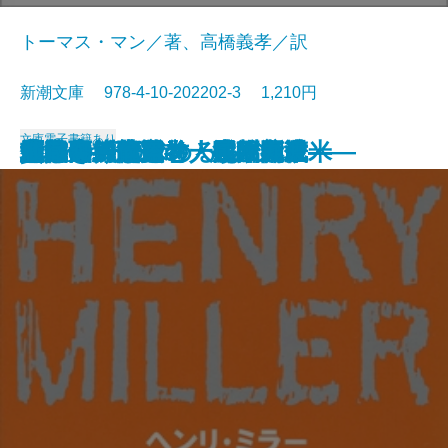
トーマス・マン／著、高橋義孝／訳
新潮文庫 978-4-10-202202-3 1,210円
文庫
電子書籍あり
貧しき人びと
未成年〔下〕
未成年〔上〕
壁
青梅雨
忘却の河
エミリーの求めるもの
魔の山〔下〕
雁の寺・越前竹人形
魔の山〔上〕
北回帰線
勝海舟―第五巻・江戸開城―
勝海舟―第六巻・明治新政―
勝海舟―第三巻・長州征伐―
勝海舟―第四巻・大政奉還―
他人の顔
河童・或阿呆の一生
勝海舟―第一巻・黒船渡来―
勝海舟―第二巻・咸臨丸渡米―
地獄変・偸盗