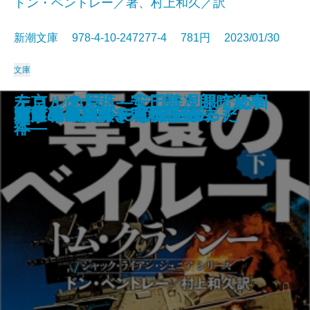
ドン・ベントレー／著、村上和久／訳
新潮文庫 978-4-10-247277-4 781円 2023/01/30
文庫
テロルの原点―安田善次郎暗殺事
左京・遼太郎・安二郎 見果てぬ日
占
名探偵のはらわた
画家とモデル―宿命の出会い―
文豪ナビ 遠藤周作
影に対して―母をめぐる物語―
近鉄特急殺人事件
死神の棋譜
鏡影劇場〔上〕
鏡影劇場〔下〕
奪還のベイルート〔上〕
奪還のベイルート〔下〕
幽世の薬剤師3
人形島の殺人―呪殺島秘録―
雪月花―謎解き私小説―
プロジェクト・インソムニア
村田エフェンディ滞土録
コラムニストになりたかった
みずうみ
件―
本