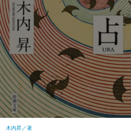
木内昇／著