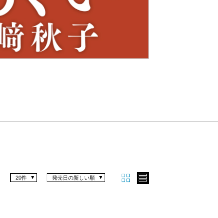
Nex
t
20件
発売日の新しい順