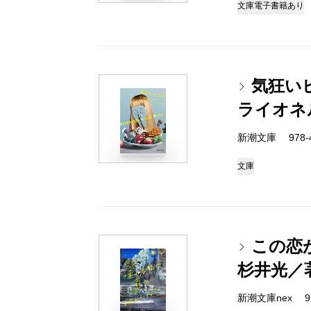
文庫
電子書籍あり
気狂い
ライオネ
新潮文庫 978-4-
文庫
この恋
杉井光／
新潮文庫nex 978