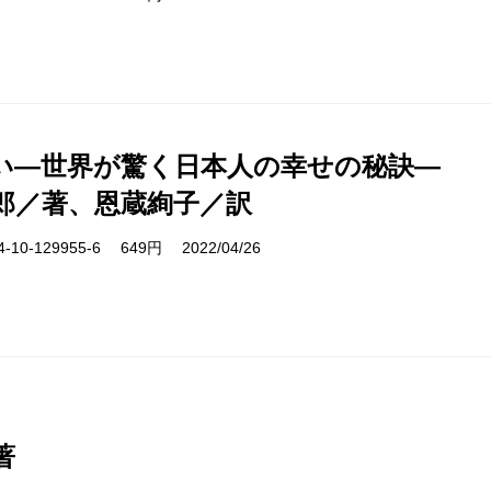
い―世界が驚く日本人の幸せの秘訣―
郎／著、恩蔵絢子／訳
10-129955-6 649円 2022/04/26
著