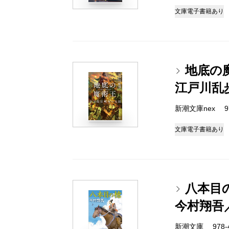
文庫
電子書籍あり
地底の
江戸川乱
新潮文庫nex 978
文庫
電子書籍あり
八本目
今村翔吾
新潮文庫 978-4-