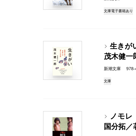
文庫
電子書籍あり
生きが
茂木健一
新潮文庫 978-4-
文庫
ノモレ
国分拓／