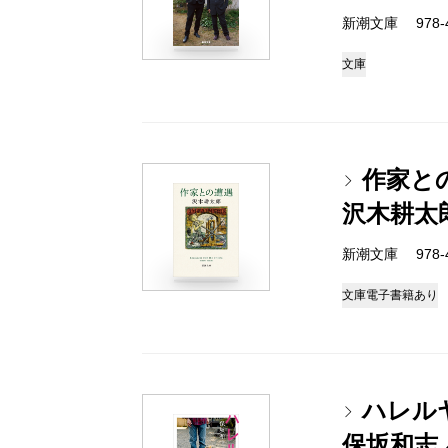
新潮文庫 978-4-
文庫
作家と
沢木耕太
新潮文庫 978-4-
文庫
電子書籍あり
ハレル
保坂和志