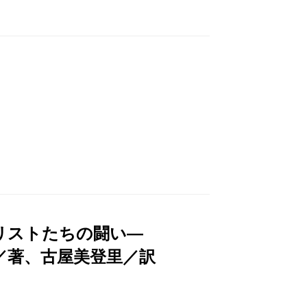
ナリストたちの闘い―
／著、古屋美登里／訳