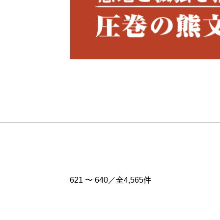
Pre
v
621 〜 640／全4,565件