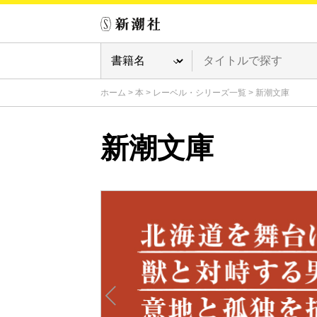
ホーム
>
本
>
レーベル・シリーズ一覧
>
新潮文庫
新潮文庫