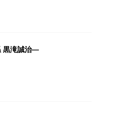
 黒滝誠治―