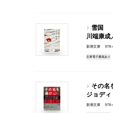
雪国
川端康成
新潮文庫 978-4-
文庫
電子書籍あり
その名
ジョディ
新潮文庫 978-4-