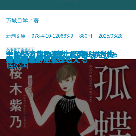
万城目学／著
新潮文庫 978-4-10-120663-9 880円 2025/03/28
文庫
電子書籍あり
このクリニックはつぶれます！─
中動態の世界─意志と責任の考古
それでも僕は東大に合格したかっ
ナルニア国物語4 銀のいすと地
河を渡って木立の中へ
逃げろ逃げろ逃げろ！
灼熱の魂
銃を持つ花嫁
光の犬
東大なんか入らなきゃよかった
あの子とQ
孤蝶の城
春のこわいもの
アマチュア
母親になって後悔してる
族長の秋
美澄真白の正なる殺人
小暮写眞館〔上〕
小暮写眞館〔下〕
沈むフランシス
医療コンサル高柴一香の診断─
学─
た─偏差値35からの大逆転─
底の国