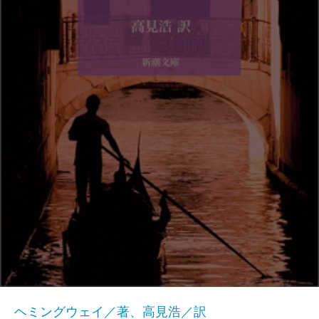
ヘミングウェイ／著、高見浩／訳