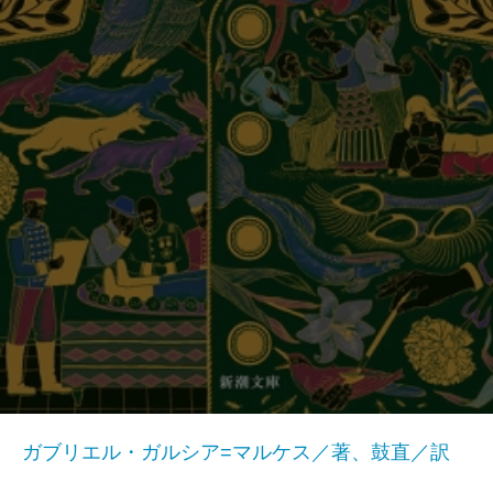
ガブリエル・ガルシア=マルケス／著、鼓直／訳