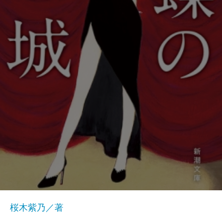
桜木紫乃／著