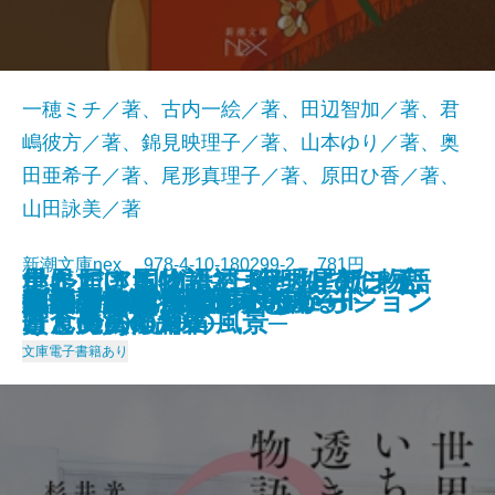
一穂ミチ／著、古内一絵／著、田辺智加／著、君
嶋彼方／著、錦見映理子／著、山本ゆり／著、奥
田亜希子／著、尾形真理子／著、原田ひ香／著、
山田詠美／著
新潮文庫nex 978-4-10-180299-2 781円
星に届ける物語─日経「星新一
ナルニア国物語3 夜明けのぼう
いただきますは、ふたりで。─恋
世界でいちばん透きとおった物語
ナルニア国物語2 カスピアン王
灼熱
擬傷の鳥はつかまらない
プリンシパル
アイドルだった君へ
あわこさま─不村家奇譚─
うしろにご用心！
真冬の訪問者
家裁調査官・庵原かのん
火山のふもとで
鯉姫婚姻譚
死ぬまでに行きたい海
それでも日々はつづくから
胃が合うふたり
ブロッコリー・レボリューション
いのちの記憶─銀河を渡るII─
2025/01/29
賞」受賞作品集─
けん号の航海
と食のある10の風景─
2
子と魔法の角笛
文庫
電子書籍あり