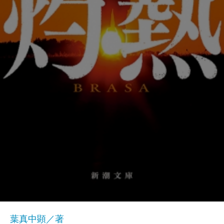
葉真中顕／著