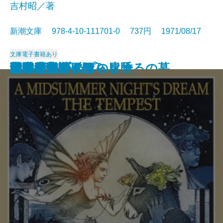
吉村昭／著
新潮文庫 978-4-10-111701-0 737円 1971/08/17
文庫
電子書籍あり
アメリカひじき・火垂るの墓
国盗り物語〔三〕
国盗り物語〔四〕
悪霊〔下〕
悪霊〔上〕
国盗り物語〔一〕
国盗り物語〔二〕
黒い画集
日常生活の冒険
戦艦武蔵
夏の夜の夢・あらし
青の時代
日本三文オペラ
青春の蹉跌
ボッコちゃん
点と線
城
眼の壁
船乗りクプクプの冒険
荒野のおおかみ