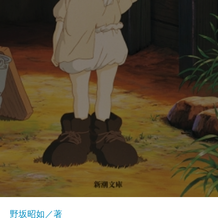
野坂昭如／著