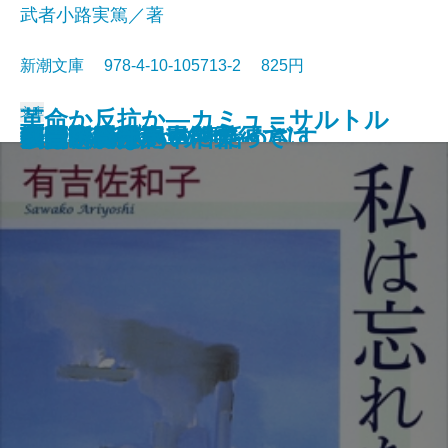
武者小路実篤／著
新潮文庫 978-4-10-105713-2 825円
文庫
革命か反抗か―カミュ＝サルトル
けものたちは故郷をめざす
エロ事師たち
恋愛論
藤十郎の恋・恩讐の彼方に
華岡青洲の妻
地下室の手記
一千一秒物語
人斬り以蔵
人生論・愛について
私は忘れない
夢判断〔上〕
夢判断〔下〕
金色夜叉
ペスト
李陵・山月記
マクベス
機械・春は馬車に乗って
刺青・秘密
シーシュポスの神話
論争―