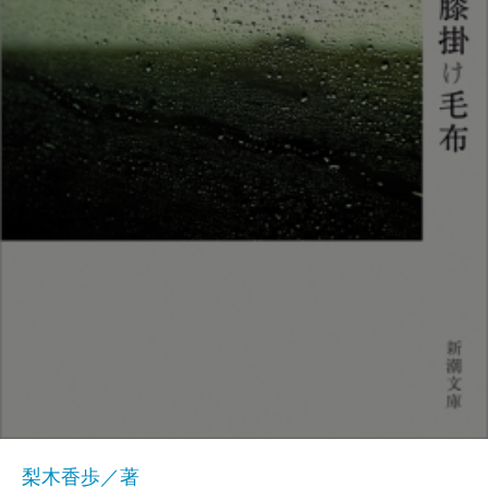
梨木香歩／著