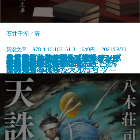
石井千湖／著
新潮文庫 978-4-10-103161-3 649円 2021/08/30
鳥と雲と薬草袋／風と双眼鏡、膝
スリープウォーカー―マンチェス
久遠の檻―天久鷹央の事件カルテ
君と漕ぐ4―ながとろ高校カヌー
経営者―日本経済生き残りをかけ
出雲世界紀行―生きているアジ
数学者たちの楽園―「ザ・シンプ
ミッキーマウスの憂鬱ふたたび
せき越えぬ
センス・オブ・ワンダー
龍ノ国幻想1 神欺く皇子
変見自在 習近平は日本語で脅す
文豪たちの友情
天誅の剣
エリザベスの友達
仇討検校
最後の読書
トリニティ
密約の核弾頭〔上〕
密約の核弾頭〔下〕
文庫
電子書籍あり
掛け毛布
ター市警 エイダン・ウェイツ―
―
部の栄光―
た闘い―
ア、神々の祝祭―
ソンズ」を作った天才たち―