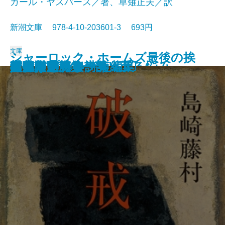
カール・ヤスパース／著、草薙正夫／訳
新潮文庫 978-4-10-203601-3 693円
文庫
シャーロック・ホームズ最後の挨
春の城
桜の実の熟する時
千曲川のスケッチ
人間の土地
クヌルプ
夜明け前 第二部〔下〕
夜明け前 第二部〔上〕
小さき者へ・生れ出づる悩み
哲学入門
破戒
夜明け前 第一部〔上〕
夜明け前 第一部〔下〕
肉体の悪魔
青春は美わし
コクトー詩集
アポリネール詩集
人生論ノート
異邦人
スタインベック短編集
拶