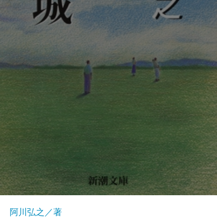
阿川弘之／著