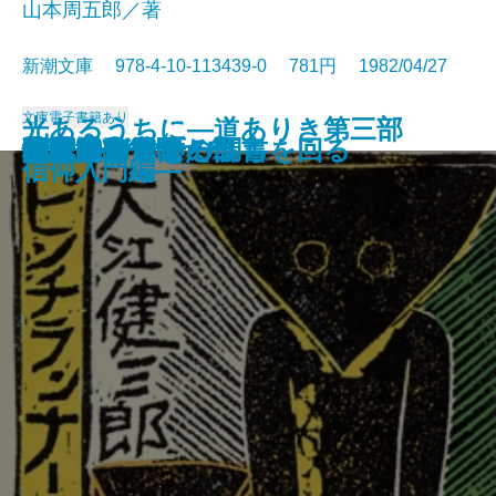
山本周五郎／著
新潮文庫 978-4-10-113439-0 781円 1982/04/27
文庫
電子書籍あり
光あるうちに―道ありき第三部
時雨のあと
雲霧仁左衛門 前
雲霧仁左衛門 後
イエスの生涯
米内光政
背中の勲章
夕暮まで
恍惚の人
殉教
花も刀も
ピンチランナー調書
日本のおんな
小説家の休暇
津軽通信
やぶからし
闇は知っている
大本営が震えた日
地球はグラスのふちを回る
竹光始末
信仰入門編―