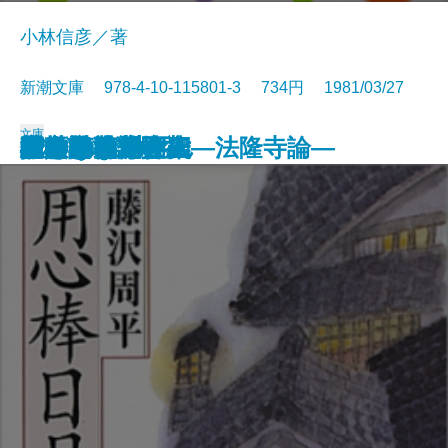
小林信彦／著
新潮文庫 978-4-10-115801-3 734円 1981/03/27
文庫
橋のない川 六
上意討ち
ぼくのおじさん
空白の戦記
隠された十字架―法隆寺論―
橋のない川 三
橋のない川 四
音と言葉
木枯しの庭
唐獅子株式会社
用心棒日月抄
橋のない川 一
橋のない川 二
砂の女
個人的な体験
渡された場面
花杖記
死の棘
ラディゲの死
人の砂漠