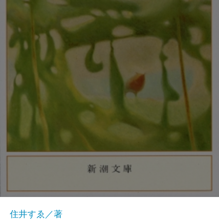
住井すゑ／著