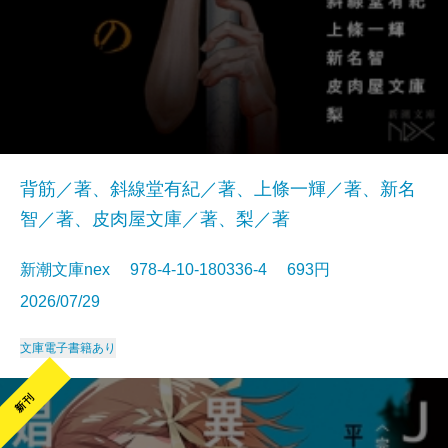
背筋／著、斜線堂有紀／著、上條一輝／著、新名
智／著、皮肉屋文庫／著、梨／著
新潮文庫nex 978-4-10-180336-4 693円
2026/07/29
文庫
電子書籍あり
新刊