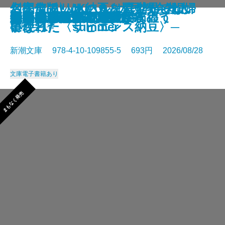
さよならの言い方なんて知らな
〈完全版〉JKハルは異世界で娼婦
幻のアフリカ納豆を追え！─そし
名探偵のいけにえ─人民教会殺人
幽冥の岸 十二国記
未知なるカダスを夢に求めて
龍ノ国幻想9 天恵の命
神と王1 亡国の書
人魚屋敷の殺人
悪徳もまた
善人たち
わたしが・棄てた・女
きまぐれカプセル
一夜─隠蔽捜査10─
夢ノ町本通り─文庫版─
フィレンツェに悪魔が彷徨う
その他の危険
人喰いパンダ殺人事件
色ざんげ
晴れでも雨でも昆虫学者
い。11
になった summer
て現れた〈サピエンス納豆〉─
事件─
星新一／著
新潮文庫 978-4-10-109855-5 693円 2026/08/28
文庫
電子書籍あり
まもなく発売