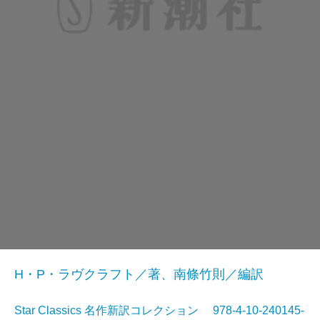
H・P・ラヴクラフト／著、南條竹則／編訳
Star Classics 名作新訳コレクション 978-4-10-240145-