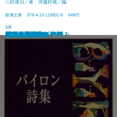
三好達治／著、河盛好蔵／編
新潮文庫 978-4-10-119801-9 649円
文庫
孤独な散歩者の夢想
ゲーテ詩集
脂肪の塊・テリエ館
パルムの僧院〔下〕
巴里の憂鬱
若きウェルテルの悩み
ハイネ詩集
女の一生
パルムの僧院〔上〕
三好達治詩集
バイロン詩集
春琴抄
風立ちぬ・美しい村
ヴィヨンの妻
北原白秋詩集
萩原朔太郎詩集
ヘッセ詩集
春の嵐
椿姫
春