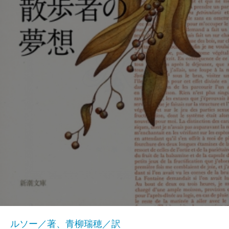
ルソー／著、青柳瑞穂／訳