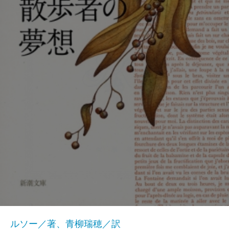
ルソー／著、青柳瑞穂／訳