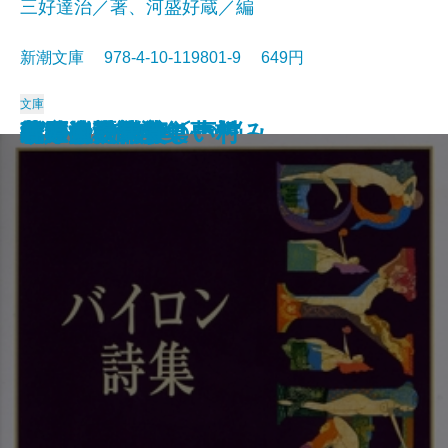
三好達治／著、河盛好蔵／編
新潮文庫 978-4-10-119801-9 649円
文庫
孤独な散歩者の夢想
ゲーテ詩集
脂肪の塊・テリエ館
パルムの僧院〔下〕
巴里の憂鬱
若きウェルテルの悩み
ハイネ詩集
女の一生
パルムの僧院〔上〕
三好達治詩集
バイロン詩集
春琴抄
風立ちぬ・美しい村
ヴィヨンの妻
北原白秋詩集
萩原朔太郎詩集
ヘッセ詩集
春の嵐
椿姫
春