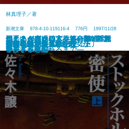
林真理子／著
新潮文庫 978-4-10-119116-4 776円 1997/11/28
燃えあがる緑の木―第二部 揺れ
燃えあがる緑の木―第一部 「救
こころの声を聴く―河合隼雄対話
両手いっぱいの言葉―413のアフ
ねじまき鳥クロニクル―第1部 泥
ねじまき鳥クロニクル―第2部
火車
再生の朝
不実な美女か貞淑な醜女か
薬指の標本
予告された殺人の記録
空の色紙
素晴らしき家族旅行
ストックホルムの密使〔上〕
ストックホルムの密使〔下〕
雀の手帖
人びとのかたち
ムーン・パレス
晏子〔三〕
晏子〔四〕
文庫
電子書籍あり
動く―
い主」が殴られるまで―
集―
ォリズム―
棒かささぎ編―
予言する鳥編―