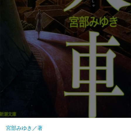
宮部みゆき／著