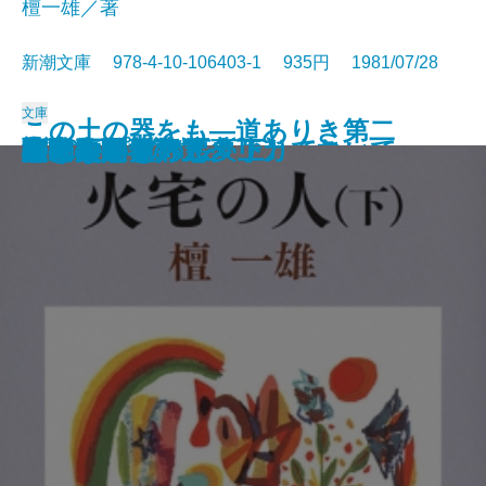
檀一雄／著
新潮文庫 978-4-10-106403-1 935円 1981/07/28
文庫
この土の器をも―道ありき第二
散歩のとき何か食べたくなって
沈黙
彦左衛門外記
エディプスの恋人
聖少女
ブンナよ、木からおりてこい
あんちゃん
お気に召すまま
火宅の人〔上〕
火宅の人〔下〕
だれかさんの悪夢
心に太陽を持て
悲しみの歌
扇野
若き数学者のアメリカ
ケインとアベル〔上〕
ケインとアベル〔下〕
海の史劇
橋のない川 五
部 結婚編―