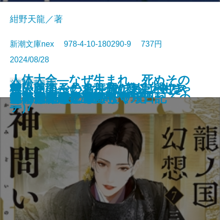
紺野天龍／著
新潮文庫nex 978-4-10-180290-9 737円
2024/08/28
人体大全―なぜ生まれ、死ぬその
文庫
電子書籍あり
救いたくない命―俺たちは神じゃ
無人島のふたり―120日以上生き
ケーキ王子の名推理(スペシャリ
極限団地―一九六一 東京ハウス
邯鄲の島遥かなり〔上〕
とんちき 蔦重青春譜
花と茨―七代目市川團十郎―
捨て童子・松平忠輝〔上〕
捨て童子・松平忠輝〔中〕
捨て童子・松平忠輝〔下〕
日まで無意識に動き続けられるの
狐の嫁入り 幽世の薬剤師
龍ノ国幻想7 神問いの応
これはただの夏
死に急ぐ鯨たち・もぐら日記
雀の手帖
京に鬼の棲む里ありて
探花―隠蔽捜査9―
あのころなにしてた？
狂った宴
ない2―
なくちゃ日記―
テ)7
―
か―