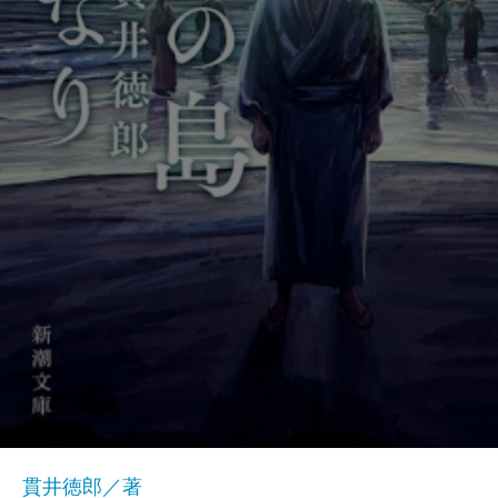
貫井徳郎／著