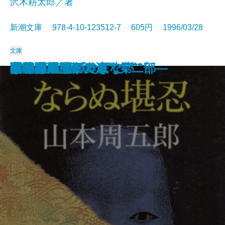
沢木耕太郎／著
新潮文庫 978-4-10-123512-7 605円 1996/03/28
文庫
西行
マシアス・ギリの失脚
とかげ
つめたいよるに
姥勝手
俺の考え
孤独の発明
陋巷に在り〔1〕儒の巻
チェーン・スモーキング
彼らの流儀
ならぬ堪忍
ぼくは勉強ができない
夢の階段
地の星―流転の海 第二部―
夜ごとの闇の奥底で
隠花平原〔上〕
隠花平原〔下〕
楽園
孔子
百物語