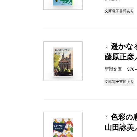
文庫
電子書籍あり
遥かな
藤原正彦
新潮文庫 978-4-
文庫
電子書籍あり
色彩の
山田詠美