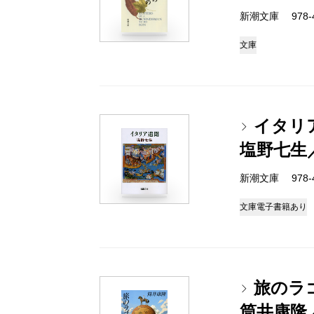
新潮文庫 978-4-
文庫
イタリ
塩野七生
新潮文庫 978-4-
文庫
電子書籍あり
旅のラ
筒井康隆