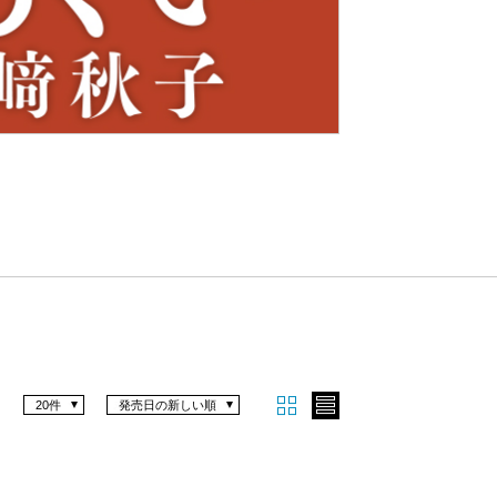
Nex
t
20件
発売日の新しい順