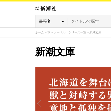
ホーム
>
本
>
レーベル・シリーズ一覧
>
新潮文庫
新潮文庫