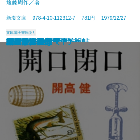
遠藤周作／著
新潮文庫 978-4-10-112312-7 781円 1979/12/27
文庫
電子書籍あり
歴史と視点―私の雑記帖―
鬼怒川
食卓の情景
すばらしい数学者たち
道ありき―青春編―
鍵のかかる部屋
一人ならじ
燃えつきた地図
にぎやかな部屋
砂の城
開口閉口
杳子・妻隠
朝ごはんぬき？
渦
陸奥爆沈
毎日が日曜日
梅雨将軍信長
ギリシア神話〔下〕
芝桜〔上〕
芝桜〔下〕