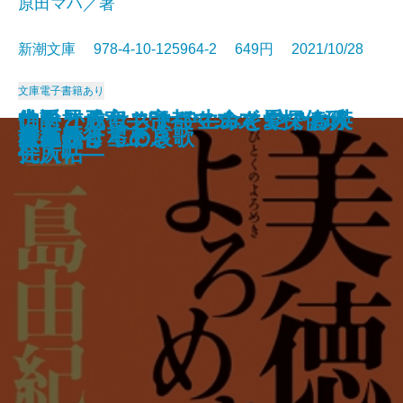
原田マハ／著
新潮文庫 978-4-10-125964-2 649円 2021/10/28
文庫
電子書籍あり
生き抜くためのドストエフスキー
常設展示室―Permanent Collectio
伯爵と成金―帝都マユズミ探偵研
はしからはしまで―みとや・お瑛
ナチュラリスト―生命を愛でる人
うちのレシピ
蟻の棲み家
臆病な詩人、街へ出る。
一汁一菜でよいという提案
日本の聖域 ザ・コロナ
方丈の孤月―鴨長明伝―
もうひとつの「流転の海」
ゴリラの森、言葉の海
美徳のよろめき
音楽
はるか
星夜航行〔上〕
星夜航行〔下〕
名もなき星の哀歌
玄鳥さりて
入門―「五大長編」集中講義―
n―
究所―
仕入帖―
―