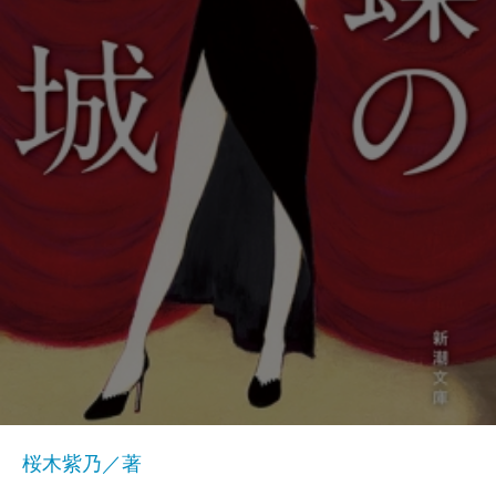
桜木紫乃／著