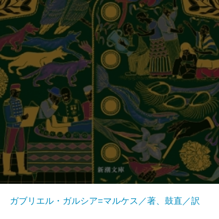
ガブリエル・ガルシア=マルケス／著、鼓直／訳