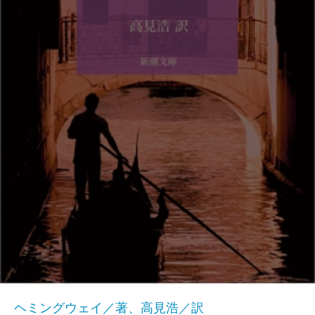
ヘミングウェイ／著、高見浩／訳