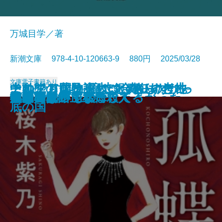
万城目学／著
新潮文庫 978-4-10-120663-9 880円 2025/03/28
文庫
電子書籍あり
このクリニックはつぶれます！─
中動態の世界─意志と責任の考古
それでも僕は東大に合格したかっ
ナルニア国物語4 銀のいすと地
河を渡って木立の中へ
逃げろ逃げろ逃げろ！
灼熱の魂
銃を持つ花嫁
光の犬
東大なんか入らなきゃよかった
あの子とQ
孤蝶の城
春のこわいもの
アマチュア
母親になって後悔してる
族長の秋
美澄真白の正なる殺人
小暮写眞館〔上〕
小暮写眞館〔下〕
沈むフランシス
医療コンサル高柴一香の診断─
学─
た─偏差値35からの大逆転─
底の国