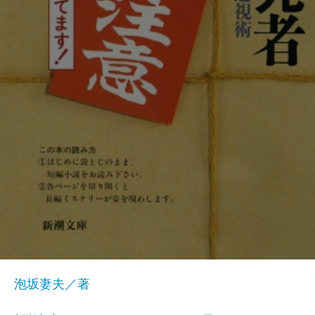
泡坂妻夫／著