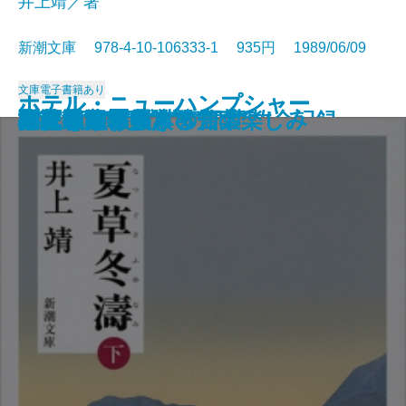
井上靖／著
新潮文庫 978-4-10-106333-1 935円 1989/06/09
文庫
電子書籍あり
ホテル・ニューハンプシャー
ホテル・ニューハンプシャー
村上朝日堂の逆襲
長英逃亡〔上〕
長英逃亡〔下〕
吉原御免状
大垣行345M列車の殺意
墜落の夏―日航123便事故全記録―
新編 銀河鉄道の夜
夏草冬濤〔上〕
夏草冬濤〔下〕
打たれ強く生きる
バーボン・ストリート
アメリカ素描
ご依頼の件
江戸アルキ帖
白夜を旅する人々
小説のたくらみ、知の楽しみ
心に迫るパウロの言葉
夢見通りの人々
〔上〕
〔下〕