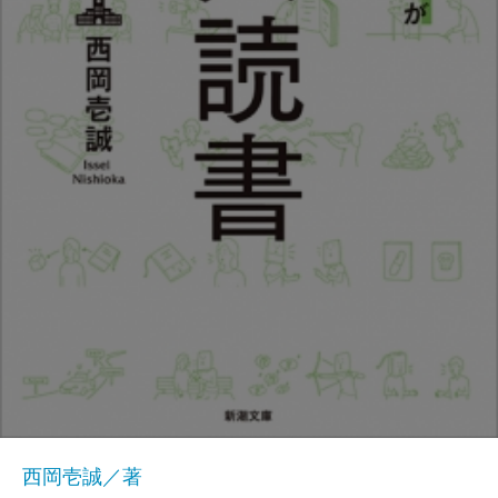
西岡壱誠／著