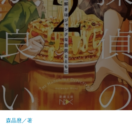
森晶麿／著