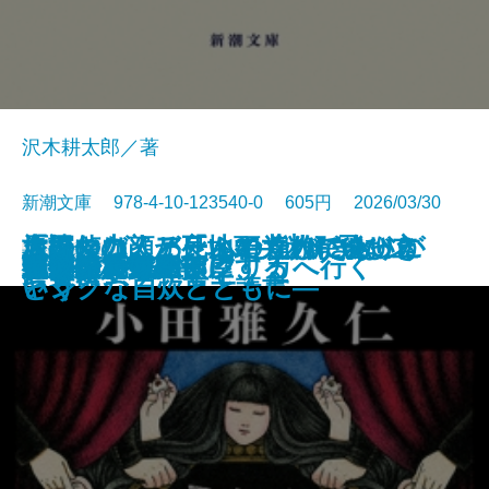
沢木耕太郎／著
新潮文庫 978-4-10-123540-0 605円 2026/03/30
「読む力」と「地頭力」がいっき
旅のつばくろ、ふたたび─飛び立
原田マハ、アートの達人に会いに
名探偵の顔が良い2―謎解きはジ
大好きな人、死んでくれてありが
文庫
電子書籍あり
ドリトル先生アフリカへ行く
魔都シカモア
聖女の、遺産
重力アルケミック
最後の魔法
水─本の小説─
ブルー ハワイ
可哀想な蠅
禍
遠い声、遠い部屋
連続殺人鬼の妻
夜が少女を探偵にする
文豪の花嫁
戦慄
キツネ狩り
に身につく 東大読書
つ季節─
いく
ャンクな自炊とともに―
とう