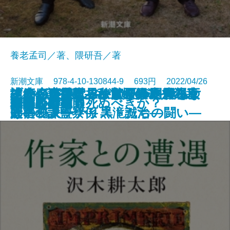
養老孟司／著、隈研吾／著
新潮文庫 978-4-10-130844-9 693円 2022/04/26
その名を暴け―＃MeTooに火をつ
この恋が壊れるまで夏が終わらな
地底の魔術王―私立探偵 明智小五
生きがい―世界が驚く日本人の幸
ブラッディ・ファミリー―警視庁
すごい言い訳！―漱石の冷や汗、
試練―護衛艦あおぎり艦長 早乙女
雪国
気狂いピエロ
八本目の槍
ノモレ
日本人はどう死ぬべきか？
作家との遭遇
ハレルヤ
古都
嵐吹く時も
幽世の薬剤師
肖像彫刻家
少年
格闘
文庫
けたジャーナリストたちの闘い―
い
郎―
せの秘訣―
人事一課監察係 黒滝誠治―
太宰の大ウソ―
碧―