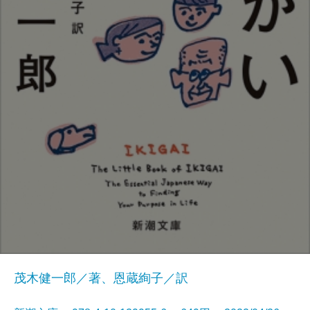
茂木健一郎／著、恩蔵絢子／訳