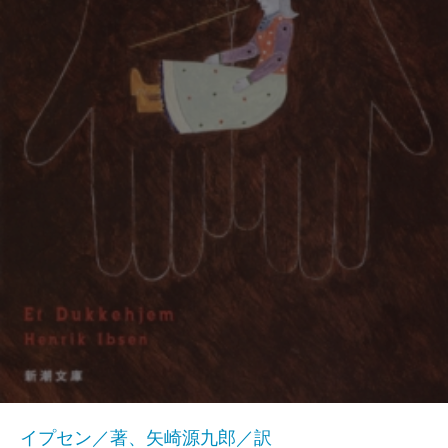
イプセン／著、矢崎源九郎／訳