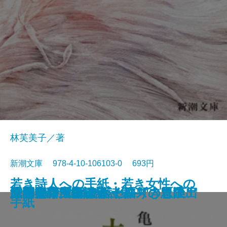
林芙美子／著
新潮文庫 978-4-10-106103-0 693円
若き詩人への手紙・若き女性への
人形の家
恐怖の谷
蟹工船・党生活者
マルテの手記
武蔵野夫人
緋色の研究
ツァラトストラかく語りき〔下〕
シャーロック・ホームズの帰還
サロメ・ウィンダミア卿夫人の扇
浮雲
大和古寺風物誌
シャーロック・ホームズの冒険
シャーロック・ホームズの思い出
ジェーン・エア〔上〕
ツァラトストラかく語りき〔上〕
武者小路実篤詩集
はつ恋
海潮音―上田敏訳詩集―
人間失格
手紙