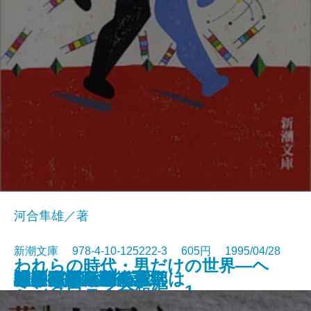
河合隼雄／著
新潮文庫 978-4-10-125222-3 605円 1995/04/28
われらの時代・男だけの世界―ヘ
鹽壺の匙
みいら採り猟奇譚
草原の記
本所深川ふしぎ草紙
三たびの海峡
そこに僕はいた
こうばしい日々
或る女
働きざかりの心理学
ふるさとへ廻る六部は
神の火〔上〕
神の火〔下〕
桜田門外ノ変〔上〕
桜田門外ノ変〔下〕
新版 貧困旅行記
幽霊たち
放課後の音符
ふつうがえらい
龍は眠る
ミングウェイ全短編 1―