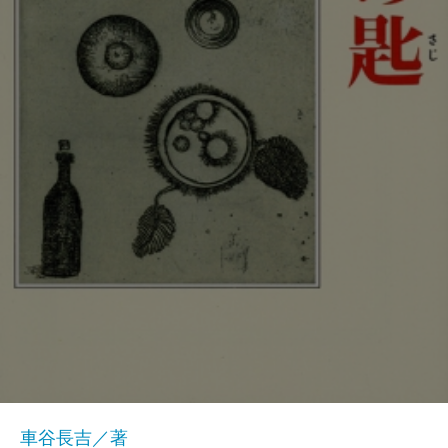
車谷長吉／著