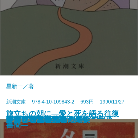
星新一／著
新潮文庫 978-4-10-109843-2 693円 1990/11/27
旅立ちの朝に―愛と死を語る往復
コンスタンティノープルの陥落
池波正太郎の銀座日記［全］
河童が覗いたインド
春燈
秀吉と武吉 目を上げれば海
李香蘭 私の半生
秘伝の声〔上〕
秘伝の声〔下〕
姥うかれ
ありふれた手法
夕あり朝あり
ランゲルハンス島の午後
方舟さくら丸
本所しぐれ町物語
かくれさと苦界行
フィツジェラルド短編集
カンヴァスの柩
リプレイ
酔いどれ次郎八
書簡―