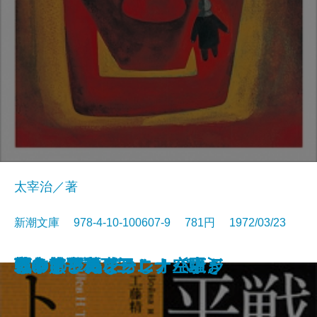
太宰治／著
新潮文庫 978-4-10-100607-9 781円 1972/03/23
ようこそ地球さん
燃えよ剣〔下〕
燃えよ剣〔上〕
蒼い描点
カルメン
ゴリオ爺さん
安土往還記
戦争と平和 四
空の怪物アグイー
お伽草紙
戦争と平和 一
戦争と平和 二
戦争と平和 三
アントニーとクレオパトラ
つゆのひぬま
アンナ・カレーニナ〔下〕
アンナ・カレーニナ〔上〕
アンナ・カレーニナ〔中〕
じゃじゃ馬ならし・空騒ぎ
霧の旗