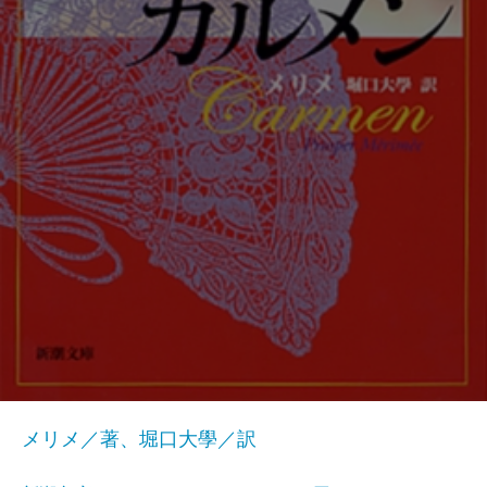
メリメ／著、堀口大學／訳