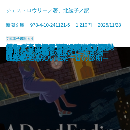
ジェス・ロウリー／著、北綾子／訳
新潮文庫 978-4-10-241121-6 1,210円 2025/11/28
文庫
電子書籍あり
「おかえり」と言える、その日ま
怪物の森─未解決事件捜査官ヴァ
コンビニ兄弟5─テンダネス門司港
このクリニックはつぶれます！2
創作する遺伝子─僕の体の70％は
想いをつなぐメス─俺たちは神じ
ほおずき、きゅっ─みとや・お瑛
アルネの事件簿─Strange life─
離婚弁護士 松岡紬
僕の人生には事件が起きない
春画で見るお江戸風俗考
僕の女を探しているんだ
かれが最後に書いた本
食いしん坊発明家
サンセット・パーク
終止符には早すぎる
新しい花が咲く─ぼんぼん彩句─
ループ・オブ・ザ・コード
ガリンペイロ
好日日記─季節のように生きる─
で─山岳遭難捜索の現場から─
ン・リード─
こがね村店─
─医療コンサル高柴一香の診断─
映画でできている─
ゃない3─
仕入帖─