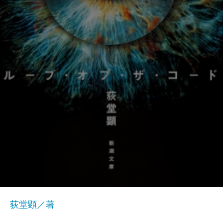
荻堂顕／著