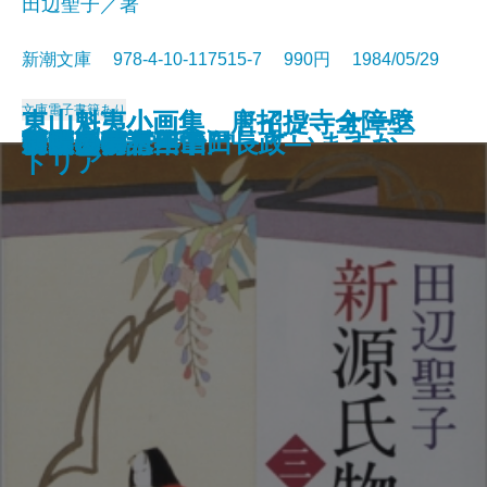
田辺聖子／著
新潮文庫 978-4-10-117515-7 990円 1984/05/29
文庫
電子書籍あり
東山魁夷小画集 唐招提寺全障壁
東山魁夷小画集 ドイツ・オース
数学者の言葉では
ギリシア神話を知っていますか
一瞬の夏〔上〕
一瞬の夏〔下〕
時雨みち
音楽
姥ざかり
新源氏物語〔上〕
新源氏物語〔中〕
新源氏物語〔下〕
菊月夜
王国への道―山田長政―
日曜日の万年筆
春秋山伏記
言葉の海へ
富豪刑事
胡蝶の夢 三
胡蝶の夢 四
画
トリア