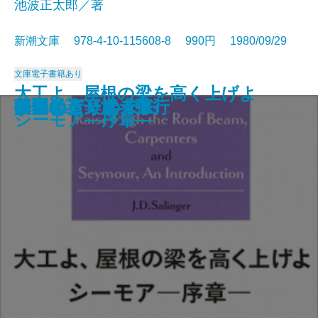
池波正太郎／著
新潮文庫 978-4-10-115608-8 990円 1980/09/29
文庫
電子書籍あり
大工よ、屋根の梁を高く上げよ
アラスカ物語
漂流
官僚たちの夏
新釈遠野物語
笑うな
シェリー詩集
もの思う葦
人情裏長屋
闇の狩人〔上〕
闇の狩人〔下〕
ボクの音楽武者修行
復活〔上〕
復活〔下〕
路傍の石
共犯者
ひとにぎりの未来
華麗なる一族〔上〕
華麗なる一族〔中〕
華麗なる一族〔下〕
シーモア―序章―