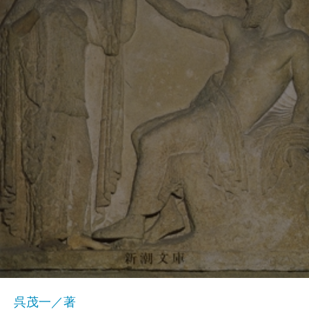
呉茂一／著