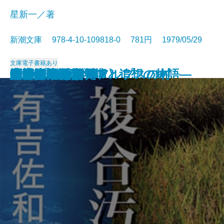
星新一／著
新潮文庫 978-4-10-109818-0 781円 1979/05/29
文庫
電子書籍あり
ギリシア神話〔上〕
放浪記
太郎物語(大学編)
木精―或る青年期と追想の物語―
ジェニィ
決定版 夏目漱石
永遠の夫
銀嶺の人〔上〕
銀嶺の人〔下〕
おせっかいな神々
複合汚染
二十歳の原点
消されかけた男
町奉行日記
夕ごはんたべた？
賭博者
アルプスの谷 アルプスの村
七瀬ふたたび
岬にての物語
馬上少年過ぐ