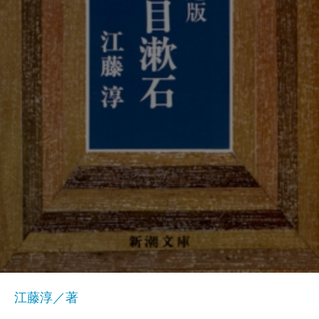
江藤淳／著