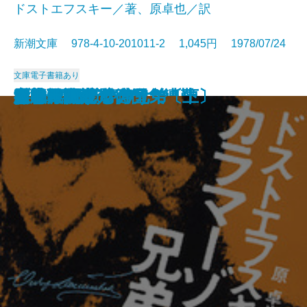
ドストエフスキー／著、原卓也／訳
新潮文庫 978-4-10-201011-2 1,045円 1978/07/24
文庫
電子書籍あり
日本百名山
男振
アイガー北壁・気象遭難
男たちのかいた絵
太郎物語(高校編)
四日のあやめ
明治・父・アメリカ
人民は弱し 官吏は強し
文車日記
カラマーゾフの兄弟〔中〕
カラマーゾフの兄弟〔下〕
カラマーゾフの兄弟〔上〕
ブランコのむこうで
おれに関する噂
忍者丹波大介
女神
零式戦闘機
妄想銀行
愛の年代記
八甲田山死の彷徨