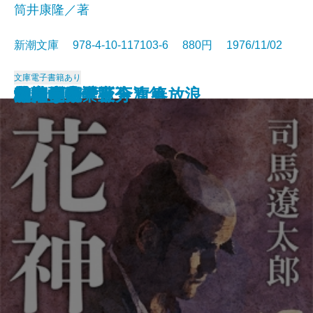
筒井康隆／著
新潮文庫 978-4-10-117103-6 880円 1976/11/02
文庫
電子書籍あり
日本の伝説
城塞〔上〕
城塞〔中〕
城塞〔下〕
妖精配給会社
冬の鷹
幼き日のこと・青春放浪
栄光の岩壁〔上〕
栄光の岩壁〔下〕
狂気の沙汰も金次第
花神〔上〕
花神〔中〕
花神〔下〕
二百十日・野分
坑夫
文鳥・夢十夜
幸福な死
マイ国家
雄気堂々〔上〕
雄気堂々〔下〕