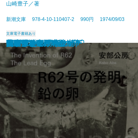
山崎豊子／著
新潮文庫 978-4-10-110407-2 990円 1974/09/03
文庫
電子書籍あり
幕末動乱の男たち〔上〕
幕末動乱の男たち〔下〕
ナイン・ストーリーズ
死の枝
一の糸
ボンボンと悪夢
山彦乙女
きりぎりす
いずこより
花紋
R62号の発明・鉛の卵
フィッシュ・オン
蒼氷・神々の岩壁
笹まくら
グレート・ギャツビー
関ケ原〔下〕
関ケ原〔中〕
関ケ原〔上〕
無関係な死・時の崖
見るまえに跳べ