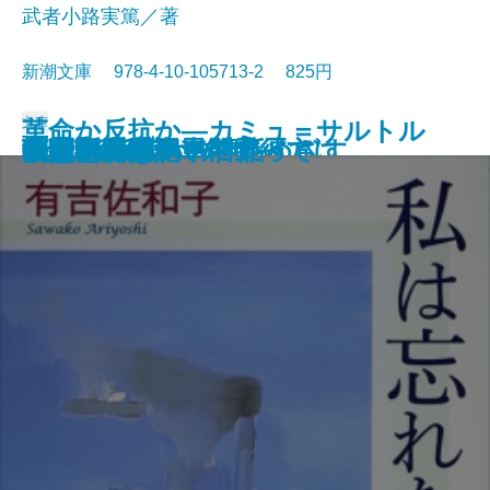
武者小路実篤／著
新潮文庫 978-4-10-105713-2 825円
文庫
革命か反抗か―カミュ＝サルトル
けものたちは故郷をめざす
エロ事師たち
恋愛論
藤十郎の恋・恩讐の彼方に
華岡青洲の妻
地下室の手記
一千一秒物語
人斬り以蔵
人生論・愛について
私は忘れない
夢判断〔上〕
夢判断〔下〕
金色夜叉
ペスト
李陵・山月記
マクベス
機械・春は馬車に乗って
刺青・秘密
シーシュポスの神話
論争―